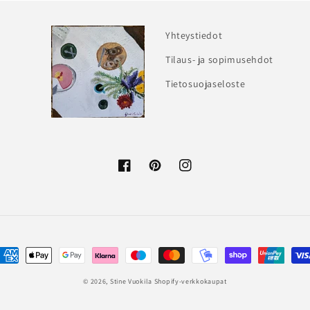
Yhteystiedot
Tilaus- ja sopimusehdot
Tietosuojaseloste
Facebook
Pinterest
Instagram
aksutavat
© 2026,
Stine Vuokila
Shopify-verkkokaupat