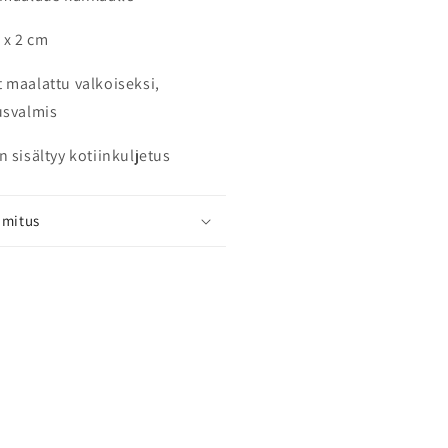
 x 2 cm
 maalattu valkoiseksi,
usvalmis
n sisältyy kotiinkuljetus
imitus