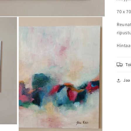
70 x 70
Reunat
ripust
Hintaa
To
Jaa