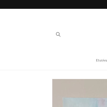
Ohita ja
siirry
sisältöön
Etusiv
Siirry
tuotetietoihin