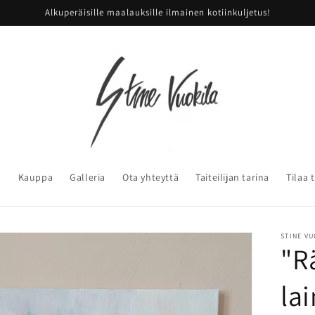
Alkuperäisille maalauksille ilmainen kotiinkuljetus!
u
Kauppa
Galleria
Ota yhteyttä
Taiteilijan tarina
Tilaa 
STINE V
"R
lai