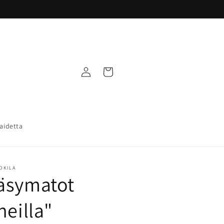
Kirjaudu
Ostoskori
sisään
taidetta
UOKILA
äsymatot
neilla"