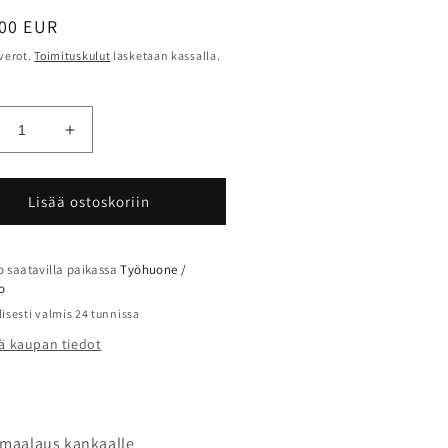
alihinta
00 EUR
 verot.
Toimituskulut
lasketaan kassalla.
hennä
Lisää
tteen
tuotteen
uot;Räsymatot
&quot;Räsymatot
neilla&quot;
laineilla&quot;
Lisää ostoskoriin
ärää
määrää
 saatavilla paikassa
Työhuone /
o
lisesti valmis 24 tunnissa
ä kaupan tiedot
imaalaus kankaalle