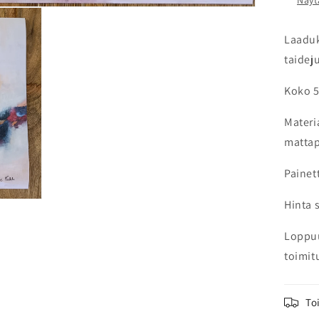
Näyt
Laaduk
taideju
Koko 5
Materi
mattap
Painet
Hinta 
Loppu
toimit
To