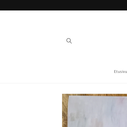
Ohita ja
siirry
sisältöön
Etusiv
Siirry
tuotetietoihin