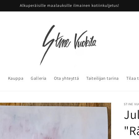
Alkuperäisille maalauksille ilmainen kotiinkuljetus!
u
Kauppa
Galleria
Ota yhteyttä
Taiteilijan tarina
Tilaa 
STINE V
Jul
"R