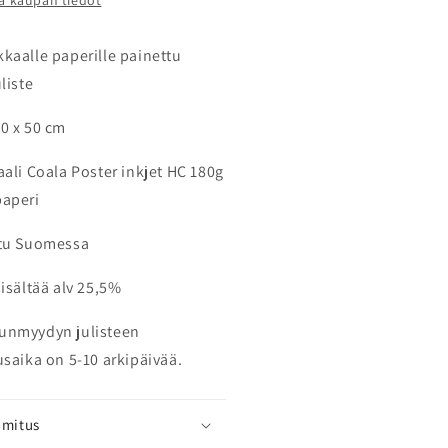
ä kaupan tiedot
kaalle paperille painettu
liste
0 x 50 cm
aali
Coala Poster inkjet HC 180g
aperi
tu Suomessa
sisältää alv 25,5%
unmyydyn julisteen
usaika on 5-10 arkipäivää.
imitus