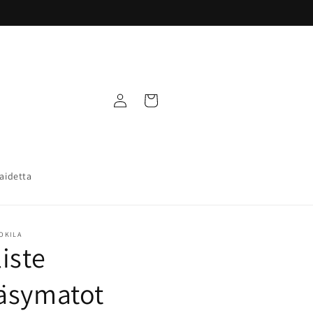
Kirjaudu
Ostoskori
sisään
taidetta
UOKILA
iste
äsymatot