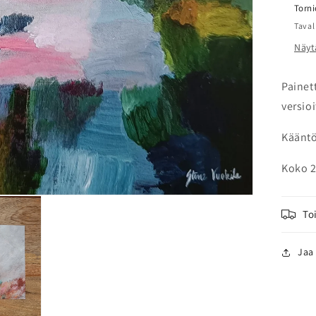
Torni
Taval
Näyt
Painet
versioi
Kääntö
Koko 2
To
Jaa