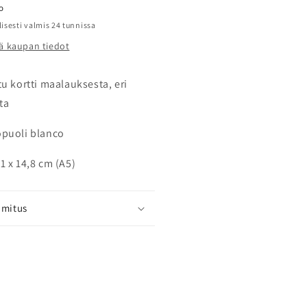
o
lisesti valmis 24 tunnissa
ä kaupan tiedot
tu kortti maalauksesta, eri
ta
puoli blanco
1 x 14,8 cm (A5)
imitus