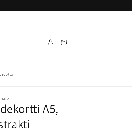
Kirjaudu
Ostoskori
sisään
taidetta
UOKILA
idekortti A5,
strakti