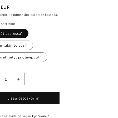
alihinta
 EUR
 verot.
Toimituskulut
lasketaan kassalla.
 Abstraktit
sät saaressa"
ullakin toivosi"
ret niityt ja oliivipuut"
hennä
Lisää
tteen
tuotteen
dekortti
Taidekortti
A5,
Lisää ostoskoriin
trakti
abstrakti
ärää
määrää
 saatavilla paikassa
Työhuone /