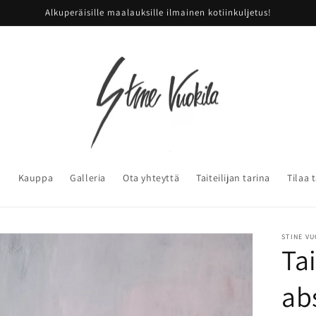
Alkuperäisille maalauksille ilmainen kotiinkuljetus!
u
Kauppa
Galleria
Ota yhteyttä
Taiteilijan tarina
Tilaa 
STINE V
Ta
ab