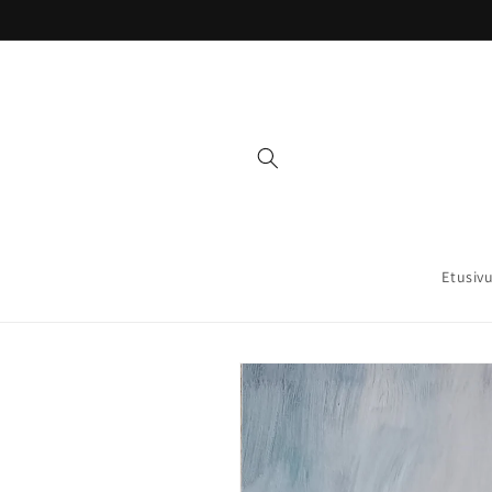
Ohita ja
siirry
sisältöön
Etusiv
Siirry
tuotetietoihin